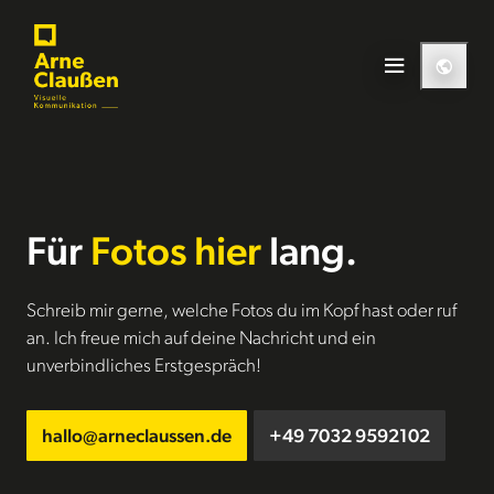
Direkt zum Inhalt wechseln
Für
Fotos hier
lang.
Schreib mir gerne, welche Fotos du im Kopf hast oder ruf
an. Ich freue mich auf deine Nachricht und ein
unverbindliches Erstgespräch!
hallo@arneclaussen.de
+49 7032 9592102