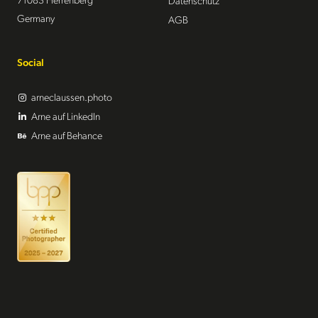
71083 Herrenberg
Datenschutz
Germany
AGB
Social
arneclaussen.photo
Arne auf LinkedIn
Arne auf Behance