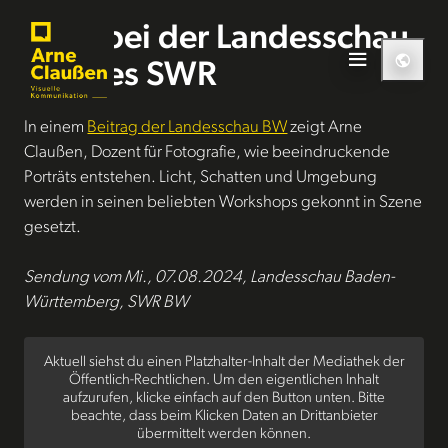
Direkt zum Inhalt wechseln
Arne bei der Landesschau
BW des SWR
In einem
Beitrag der Landesschau BW
zeigt Arne
Claußen, Dozent für Fotografie, wie beeindruckende
Porträts entstehen. Licht, Schatten und Umgebung
werden in seinen beliebten Workshops gekonnt in Szene
gesetzt.
Sendung vom
Mi., 07.08.2024, Landesschau Baden-
Württemberg, SWR BW
Aktuell siehst du einen Platzhalter-Inhalt der Mediathek der
Öffentlich-Rechtlichen. Um den eigentlichen Inhalt
aufzurufen, klicke einfach auf den Button unten. Bitte
beachte, dass beim Klicken Daten an Drittanbieter
übermittelt werden können.